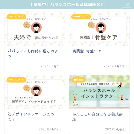
［募集中］バランスボール育成講座８期
menuについて
menuについて
パパもママも同時に癒されよ
実践型♩骨盤ケア
っ
2023年6月5日
2023年4月13日
menuについて
養成講座
筋デザインドレナージュっ
あたらしい自分になる養成講
て？
座
2023年4月12日
2023年4月6日