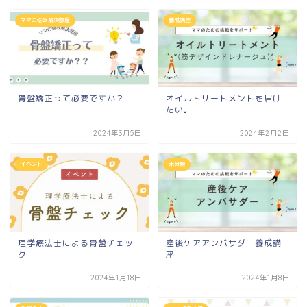
ママの悩み解決部屋
養成講座
骨盤矯正って必要ですか？
オイルトリートメントを届け
たい♩
2024年3月5日
2024年2月2日
イベント
未分類
理学療法士による骨盤チェッ
産後ケアアンバサダー養成講
ク
座
2024年1月18日
2024年1月8日