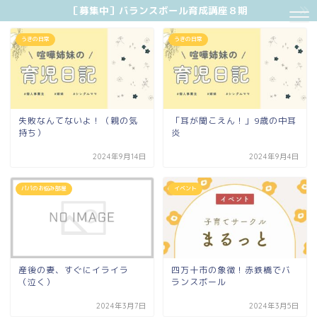
［募集中］バランスボール育成講座８期
うきの日常
うきの日常
失敗なんてないよ！（親の気
「耳が聞こえん！」9歳の中耳
持ち）
炎
2024年9月14日
2024年9月4日
パパのお悩み部屋
イベント
産後の妻、すぐにイライラ
四万十市の象徴！赤鉄橋でバ
（泣く）
ランスボール
2024年3月7日
2024年3月5日